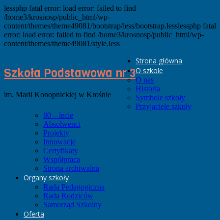
lessphp fatal error: load error: failed to find
/home3/krosnosp/public_html/wp-
content/themes/theme49081/bootstrap/less/bootstrap.lesslessphp fatal
error: load error: failed to find /home3/krosnosp/public_html/wp-
content/themes/theme49081/style.less
Strona główna
Szkoła Podstawowa nr 3
O szkole
O nas
Historia
im. Marii Konopnickiej w Krośnie
Symbole szkoły
Przyjaciele szkoły
80 – lecie
Absolwenci
Projekty
Innowacje
Certyfikaty
Współpraca
Strona archiwalna
Organy szkoły
Rada Pedagogiczna
Rada Rodziców
Samorząd Szkolny
Oferta