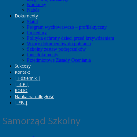
Konkursy
Nabór
Dokumenty
Statut
Program wychowawczo – profilaktyczny
Procedury
Polityka ochrony dzieci przed krzywdzeniem
Wzory dokumentów do pobrania
Szkolny zestaw podręczników
Inne dokumenty
Przedmiotowe Zasady Oceniania
Sukcesy
Kontakt
| i-dziennik |
| BIP |
RODO
Nauka na odległość
| FB |
Samorząd Szkolny