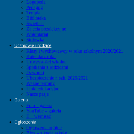
Logopeda
Pedagog
Terapia
Biblioteka
Świetlica
Zajęcia pozalekcyjne
Wolontariat
Stołówka
Uczniowie i rodzice
Klasy i wychowawcy w roku szkolnym 2020/2021
Kalendarz roku
Uroczystości szkolne
Spotkania z rodzicami
Dzwonki
Ubezpieczenie r. szk. 2020/2021
Ważne terminy
Linki edukacyjne
Nasze pasje
Galeria
Foto – galeria
YouTube – galeria
E – wernisaż
Ogłoszenia
Ogłoszenia ogólne
Blog – z życia szkoły