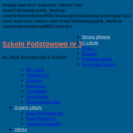
lessphp fatal error: load error: failed to find
/home3/krosnosp/public_html/wp-
content/themes/theme49081/bootstrap/less/bootstrap.lesslessphp fatal
error: load error: failed to find /home3/krosnosp/public_html/wp-
content/themes/theme49081/style.less
Strona główna
Szkoła Podstawowa nr 3
O szkole
O nas
Historia
im. Marii Konopnickiej w Krośnie
Symbole szkoły
Przyjaciele szkoły
80 – lecie
Absolwenci
Projekty
Innowacje
Certyfikaty
Współpraca
Strona archiwalna
Organy szkoły
Rada Pedagogiczna
Rada Rodziców
Samorząd Szkolny
Oferta