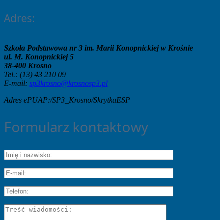
Adres:
Szkoła Podstawowa nr 3 im. Marii Konopnickiej w Krośnie
ul. M. Konopnickiej 5
38-400 Krosno
Tel.: (13) 43 210 09
E-mail:
sp3krosno@krosnosp3.pl
Adres ePUAP:/SP3_Krosno/SkrytkaESP
Formularz kontaktowy