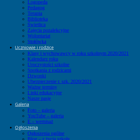
Logopeda
Pedagog
Terapia
Biblioteka
Świetlica
Zajęcia pozalekcyjne
Wolontariat
Stołówka
Uczniowie i rodzice
Klasy i wychowawcy w roku szkolnym 2020/2021
Kalendarz roku
Uroczystości szkolne
Spotkania z rodzicami
Dzwonki
Ubezpieczenie r. szk. 2020/2021
Ważne terminy
Linki edukacyjne
Nasze pasje
Galeria
Foto – galeria
YouTube – galeria
E – wernisaż
Ogłoszenia
Ogłoszenia ogólne
Blog – z życia szkoły