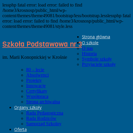
lessphp fatal error: load error: failed to find
/home3/krosnosp/public_html/wp-
content/themes/theme49081/bootstrap/less/bootstrap.lesslessphp fatal
error: load error: failed to find /home3/krosnosp/public_html/wp-
content/themes/theme49081/style.less
Strona główna
Szkoła Podstawowa nr 3
O szkole
O nas
Historia
im. Marii Konopnickiej w Krośnie
Symbole szkoły
Przyjaciele szkoły
80 – lecie
Absolwenci
Projekty
Innowacje
Certyfikaty
Współpraca
Strona archiwalna
Organy szkoły
Rada Pedagogiczna
Rada Rodziców
Samorząd Szkolny
Oferta