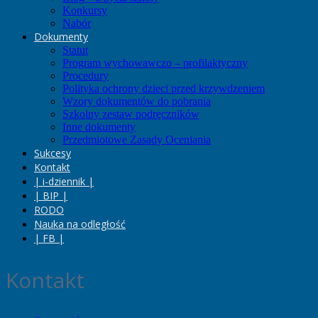
Konkursy
Nabór
Dokumenty
Statut
Program wychowawczo – profilaktyczny
Procedury
Polityka ochrony dzieci przed krzywdzeniem
Wzory dokumentów do pobrania
Szkolny zestaw podręczników
Inne dokumenty
Przedmiotowe Zasady Oceniania
Sukcesy
Kontakt
| i-dziennik |
| BIP |
RODO
Nauka na odległość
| FB |
Kontakt