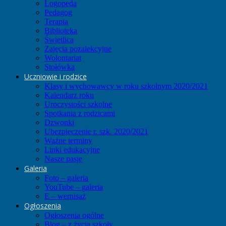
Logopeda
Pedagog
Terapia
Biblioteka
Świetlica
Zajęcia pozalekcyjne
Wolontariat
Stołówka
Uczniowie i rodzice
Klasy i wychowawcy w roku szkolnym 2020/2021
Kalendarz roku
Uroczystości szkolne
Spotkania z rodzicami
Dzwonki
Ubezpieczenie r. szk. 2020/2021
Ważne terminy
Linki edukacyjne
Nasze pasje
Galeria
Foto – galeria
YouTube – galeria
E – wernisaż
Ogłoszenia
Ogłoszenia ogólne
Blog – z życia szkoły