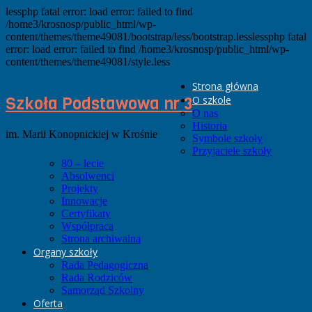
lessphp fatal error: load error: failed to find
/home3/krosnosp/public_html/wp-
content/themes/theme49081/bootstrap/less/bootstrap.lesslessphp fatal
error: load error: failed to find /home3/krosnosp/public_html/wp-
content/themes/theme49081/style.less
Strona główna
Szkoła Podstawowa nr 3
O szkole
O nas
Historia
im. Marii Konopnickiej w Krośnie
Symbole szkoły
Przyjaciele szkoły
80 – lecie
Absolwenci
Projekty
Innowacje
Certyfikaty
Współpraca
Strona archiwalna
Organy szkoły
Rada Pedagogiczna
Rada Rodziców
Samorząd Szkolny
Oferta