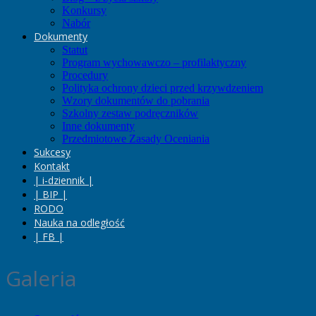
Konkursy
Nabór
Dokumenty
Statut
Program wychowawczo – profilaktyczny
Procedury
Polityka ochrony dzieci przed krzywdzeniem
Wzory dokumentów do pobrania
Szkolny zestaw podręczników
Inne dokumenty
Przedmiotowe Zasady Oceniania
Sukcesy
Kontakt
| i-dziennik |
| BIP |
RODO
Nauka na odległość
| FB |
Galeria