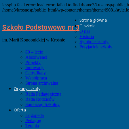
lessphp fatal error: load error: failed to find /home3/krosnosp/public_
/home3/krosnosp/public_html/wp-content/themes/theme49081/style.le
Strona główna
Szkoła Podstawowa nr 3
O szkole
O nas
Historia
im. Marii Konopnickiej w Krośnie
Symbole szkoły
Przyjaciele szkoły
80 – lecie
Absolwenci
Projekty
Innowacje
Certyfikaty
Współpraca
Strona archiwalna
Organy szkoły
Rada Pedagogiczna
Rada Rodziców
Samorząd Szkolny
Oferta
Logopeda
Pedagog
Terapia