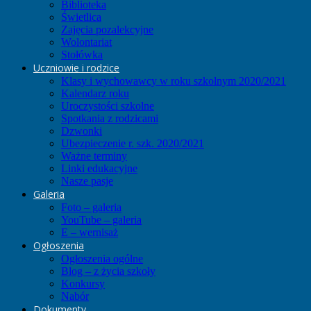
Biblioteka
Świetlica
Zajęcia pozalekcyjne
Wolontariat
Stołówka
Uczniowie i rodzice
Klasy i wychowawcy w roku szkolnym 2020/2021
Kalendarz roku
Uroczystości szkolne
Spotkania z rodzicami
Dzwonki
Ubezpieczenie r. szk. 2020/2021
Ważne terminy
Linki edukacyjne
Nasze pasje
Galeria
Foto – galeria
YouTube – galeria
E – wernisaż
Ogłoszenia
Ogłoszenia ogólne
Blog – z życia szkoły
Konkursy
Nabór
Dokumenty