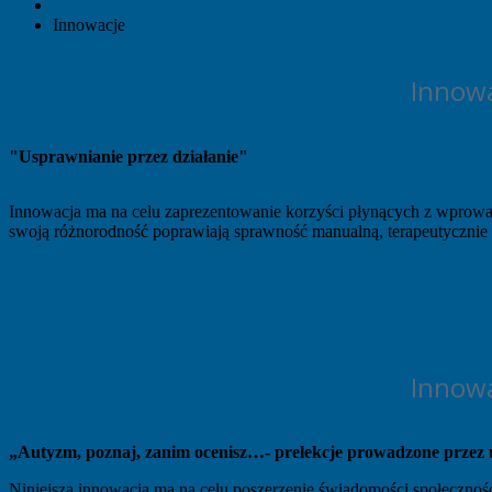
Innowacje
Innowa
"Usprawnianie przez działanie"
Innowacja ma na celu zaprezentowanie korzyści płynących z wprowad
swoją różnorodność poprawiają sprawność manualną, terapeutycznie
Innowa
„Autyzm, poznaj, zanim ocenisz…- prelekcje prowadzone przez uc
Niniejsza innowacja ma na celu poszerzenie świadomości społecznoś