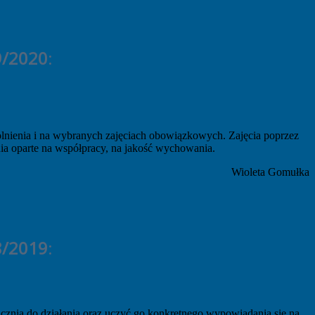
9/2020
:
lnienia i na wybranych zajęciach obowiązkowych. Zajęcia poprzez
łania oparte na współpracy, na jakość wychowania.
Wioleta Gomułka
8/2019
:
cznia do działania oraz uczyć go konkretnego wypowiadania się na