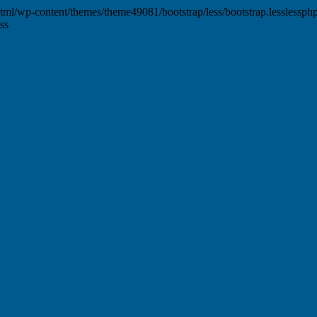
html/wp-content/themes/theme49081/bootstrap/less/bootstrap.lesslessphp fa
ss