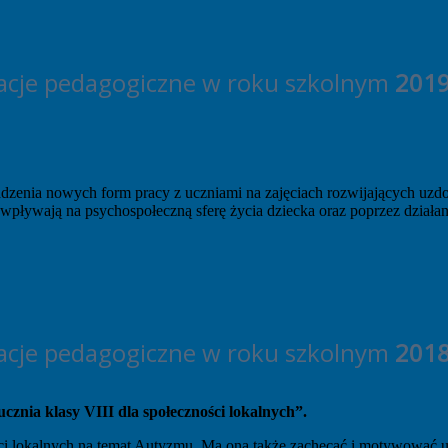
cje pedagogiczne w roku szkolnym
201
zenia nowych form pracy z uczniami na zajęciach rozwijających uzdo
 wpływają na psychospołeczną sferę życia dziecka oraz poprzez dzia
cje pedagogiczne w roku szkolnym
201
znia klasy VIII dla społeczności lokalnych”.
ci lokalnych na temat Autyzmu. Ma ona także zachęcać i motywować u