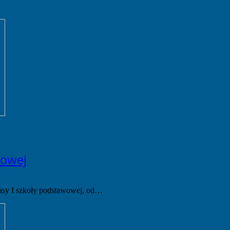
wowej
asy I szkoły podstawowej, od…