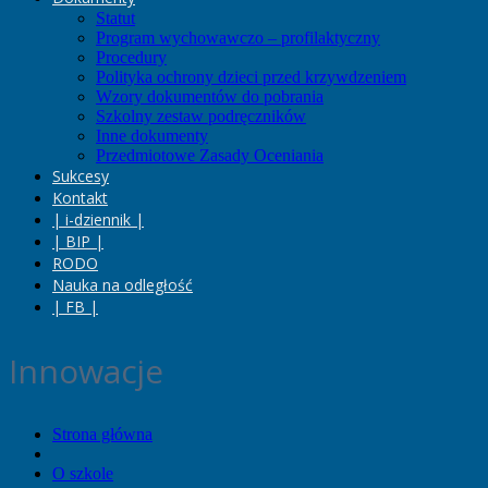
Statut
Program wychowawczo – profilaktyczny
Procedury
Polityka ochrony dzieci przed krzywdzeniem
Wzory dokumentów do pobrania
Szkolny zestaw podręczników
Inne dokumenty
Przedmiotowe Zasady Oceniania
Sukcesy
Kontakt
| i-dziennik |
| BIP |
RODO
Nauka na odległość
| FB |
Innowacje
Strona główna
O szkole