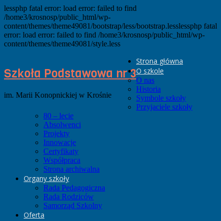
lessphp fatal error: load error: failed to find
/home3/krosnosp/public_html/wp-
content/themes/theme49081/bootstrap/less/bootstrap.lesslessphp fatal
error: load error: failed to find /home3/krosnosp/public_html/wp-
content/themes/theme49081/style.less
Strona główna
Szkoła Podstawowa nr 3
O szkole
O nas
Historia
im. Marii Konopnickiej w Krośnie
Symbole szkoły
Przyjaciele szkoły
80 – lecie
Absolwenci
Projekty
Innowacje
Certyfikaty
Współpraca
Strona archiwalna
Organy szkoły
Rada Pedagogiczna
Rada Rodziców
Samorząd Szkolny
Oferta