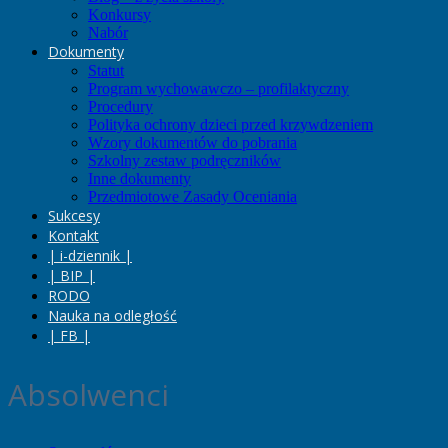
Konkursy
Nabór
Dokumenty
Statut
Program wychowawczo – profilaktyczny
Procedury
Polityka ochrony dzieci przed krzywdzeniem
Wzory dokumentów do pobrania
Szkolny zestaw podręczników
Inne dokumenty
Przedmiotowe Zasady Oceniania
Sukcesy
Kontakt
| i-dziennik |
| BIP |
RODO
Nauka na odległość
| FB |
Absolwenci