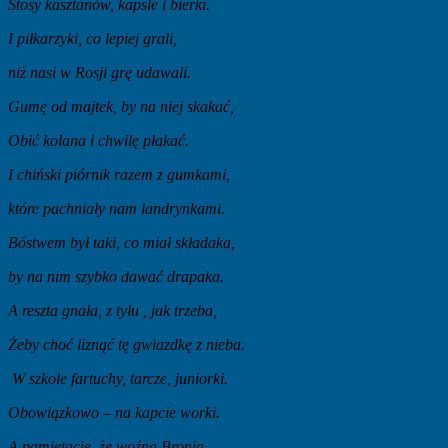
Stosy kasztanów, kapsle i bierki.
I piłkarzyki, co lepiej grali,
niż nasi w Rosji grę udawali.
Gumę od majtek, by na niej skakać,
Obić kolana i chwilę płakać.
I chiński piórnik razem z gumkami,
które pachniały nam landrynkami.
Bóstwem był taki, co miał składaka,
by na nim szybko dawać drapaka.
A reszta gnała, z tyłu , jak trzeba,
Żeby choć liznąć tę gwiazdkę z nieba.
W szkole fartuchy, tarcze, juniorki.
Obowiązkowo – na kapcie worki.
A pamiętacie, że woźna Bronia,