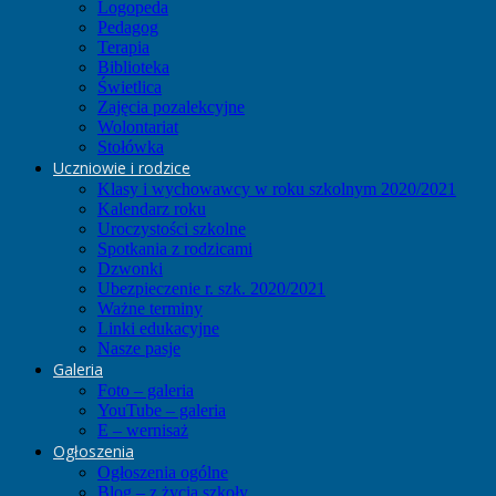
Logopeda
Pedagog
Terapia
Biblioteka
Świetlica
Zajęcia pozalekcyjne
Wolontariat
Stołówka
Uczniowie i rodzice
Klasy i wychowawcy w roku szkolnym 2020/2021
Kalendarz roku
Uroczystości szkolne
Spotkania z rodzicami
Dzwonki
Ubezpieczenie r. szk. 2020/2021
Ważne terminy
Linki edukacyjne
Nasze pasje
Galeria
Foto – galeria
YouTube – galeria
E – wernisaż
Ogłoszenia
Ogłoszenia ogólne
Blog – z życia szkoły